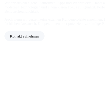
Wir entwickeln eigene Plattformen, Apps und Webprojekte. Dabei ar
modernen Technologien und einem klaren Fokus auf Qualität, Perf
Benutzerfreundlichkeit.
Auch wenn wir derzeit keine externen Kundenprojekte annehmen, f
fachlichen Austausch, Kooperationen oder potenzielle zukünftige Pa
Kontakt aufnehmen